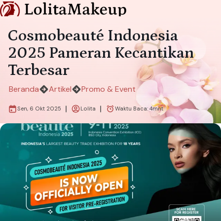
Cosmobeauté Indonesia
2025 Pameran Kecantikan
Terbesar
Beranda
Artikel
Promo & Event
Sen, 6 Okt 2025
Lolita
Waktu Baca:
4
mnt