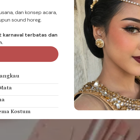
usana, dan konsep acara,
aupun sound horeg.
 karnaval terbatas dan
n.
jangkau
 Mata
ma
ema Kostum