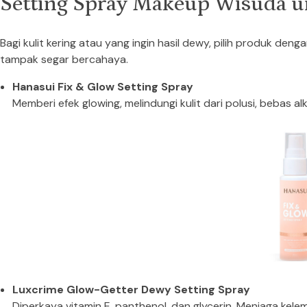
Setting Spray Makeup Wisuda 
Bagi kulit kering atau yang ingin hasil dewy, pilih produk de
tampak segar bercahaya.
Hanasui Fix & Glow Setting Spray
Memberi efek glowing, melindungi kulit dari polusi, bebas 
Luxcrime Glow-Getter Dewy Setting Spray
Diperkaya vitamin E, panthenol, dan glycerin. Menjaga ke