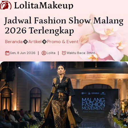
Jadwal Fashion Show Malang
2026 Terlengkap
Beranda
Artikel
Promo & Event
Sen, 8 Jun 2026
Lolita
Waktu Baca:
3
mnt