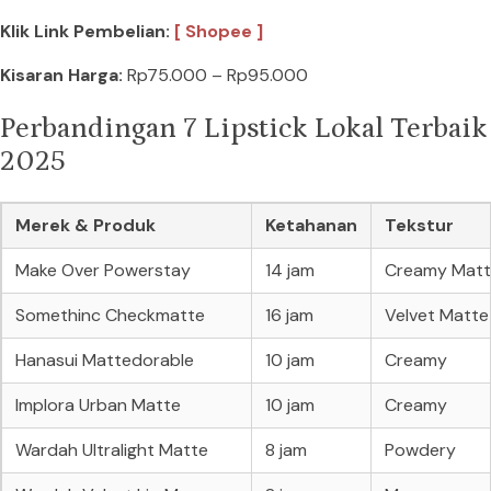
Klik Link Pembelian:
[ Shopee ]
Kisaran Harga:
Rp75.000 – Rp95.000
Perbandingan 7 Lipstick Lokal Terbaik
2025
Merek & Produk
Ketahanan
Tekstur
Make Over Powerstay
14 jam
Creamy Mat
Somethinc Checkmatte
16 jam
Velvet Matte
Hanasui Mattedorable
10 jam
Creamy
Implora Urban Matte
10 jam
Creamy
Wardah Ultralight Matte
8 jam
Powdery