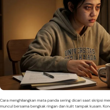
Cara menghilangkan mata panda sering dicari saat skripsi me
muncul bersama bengkak ringan dan kulit tampak kusam. Kondisi 