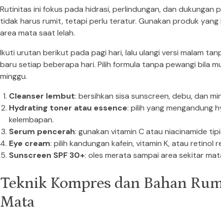
Rutinitas ini fokus pada hidrasi, perlindungan, dan dukungan
tidak harus rumit, tetapi perlu teratur. Gunakan produk yang
area mata saat lelah.
Ikuti urutan berikut pada pagi hari, lalu ulangi versi malam ta
baru setiap beberapa hari. Pilih formula tanpa pewangi bila mu
minggu.
Cleanser lembut
: bersihkan sisa sunscreen, debu, dan m
Hydrating toner atau essence
: pilih yang mengandung 
kelembapan.
Serum pencerah
: gunakan vitamin C atau niacinamide tipis
Eye cream
: pilih kandungan kafein, vitamin K, atau retin
Sunscreen SPF 30+
: oles merata sampai area sekitar m
Teknik Kompres dan Bahan Rum
Mata