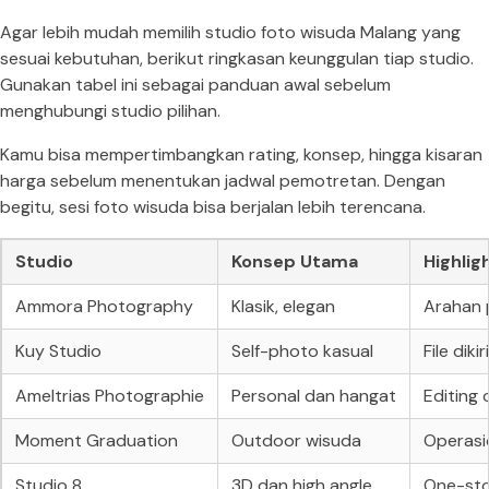
Agar lebih mudah memilih studio foto wisuda Malang yang
sesuai kebutuhan, berikut ringkasan keunggulan tiap studio.
Gunakan tabel ini sebagai panduan awal sebelum
menghubungi studio pilihan.
Kamu bisa mempertimbangkan rating, konsep, hingga kisaran
harga sebelum menentukan jadwal pemotretan. Dengan
begitu, sesi foto wisuda bisa berjalan lebih terencana.
Studio
Konsep Utama
Highlig
Ammora Photography
Klasik, elegan
Arahan 
Kuy Studio
Self-photo kasual
File dik
Ameltrias Photographie
Personal dan hangat
Editing 
Moment Graduation
Outdoor wisuda
Operasio
Studio 8
3D dan high angle
One-sto