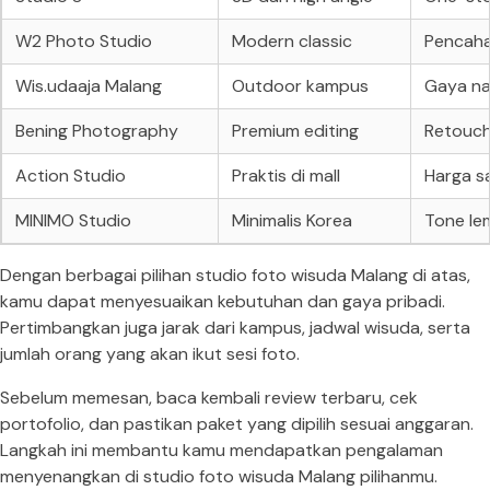
W2 Photo Studio
Modern classic
Pencaha
Wis.udaaja Malang
Outdoor kampus
Gaya na
Bening Photography
Premium editing
Retouch
Action Studio
Praktis di mall
Harga s
MINIMO Studio
Minimalis Korea
Tone le
Dengan berbagai pilihan studio foto wisuda Malang di atas,
kamu dapat menyesuaikan kebutuhan dan gaya pribadi.
Pertimbangkan juga jarak dari kampus, jadwal wisuda, serta
jumlah orang yang akan ikut sesi foto.
Sebelum memesan, baca kembali review terbaru, cek
portofolio, dan pastikan paket yang dipilih sesuai anggaran.
Langkah ini membantu kamu mendapatkan pengalaman
menyenangkan di studio foto wisuda Malang pilihanmu.