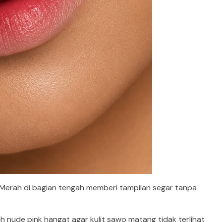
. Merah di bagian tengah memberi tampilan segar tanpa
h nude pink hangat agar kulit sawo matang tidak terlihat