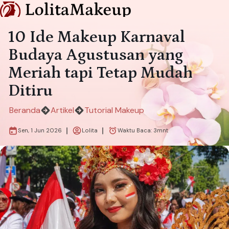
10 Ide Makeup Karnaval
Budaya Agustusan yang
Meriah tapi Tetap Mudah
Ditiru
Beranda
Artikel
Tutorial Makeup
Sen, 1 Jun 2026
Lolita
Waktu Baca:
3
mnt